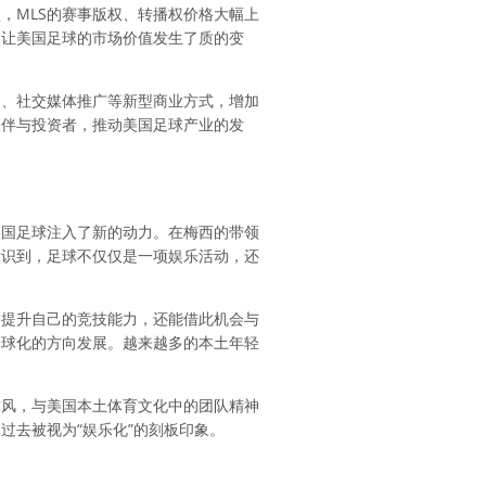
，MLS的赛事版权、转播权价格大幅上
仅让美国足球的市场价值发生了质的变
动、社交媒体推广等新型商业方式，增加
伙伴与投资者，推动美国足球产业的发
美国足球注入了新的动力。在梅西的带领
意识到，足球不仅仅是一项娱乐活动，还
够提升自己的竞技能力，还能借此机会与
全球化的方向发展。越来越多的本土年轻
球风，与美国本土体育文化中的团队精神
过去被视为“娱乐化”的刻板印象。