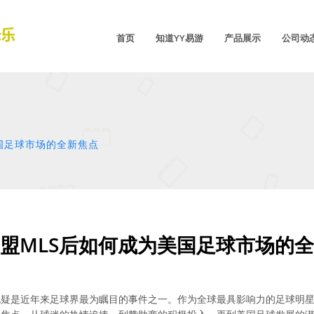
首页
知道YY易游
产品展示
公司动
国足球市场的全新焦点
盟MLS后如何成为美国足球市场的
无疑是近年来足球界最为瞩目的事件之一。作为全球最具影响力的足球明星