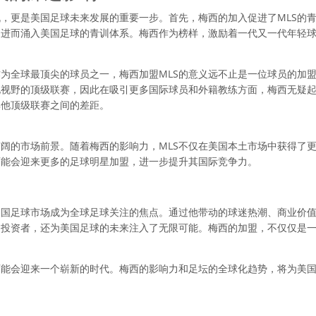
机，更是美国足球未来发展的重要一步。首先，梅西的加入促进了MLS的
，进而涌入美国足球的青训体系。梅西作为榜样，激励着一代又一代年轻
作为全球最顶尖的球员之一，梅西加盟MLS的意义远不止是一位球员的加盟
化视野的顶级联赛，因此在吸引更多国际球员和外籍教练方面，梅西无疑起
其他顶级联赛之间的差距。
阔的市场前景。随着梅西的影响力，MLS不仅在美国本土市场中获得了
可能会迎来更多的足球明星加盟，进一步提升其国际竞争力。
美国足球市场成为全球足球关注的焦点。通过他带动的球迷热潮、商业价
和投资者，还为美国足球的未来注入了无限可能。梅西的加盟，不仅仅是
可能会迎来一个崭新的时代。梅西的影响力和足坛的全球化趋势，将为美