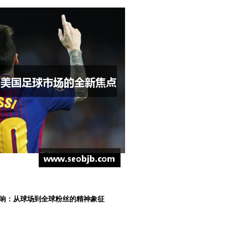
响：从球场到全球粉丝的精神象征