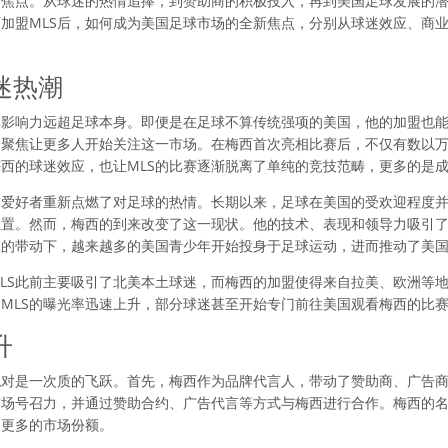
的焦点。从球迷的热情追捧，到赞助商的积极投入，再到美国足球发展的
加盟MLS后，如何成为美国足球市场的全新焦点，分别从球迷效应、商
迷热潮
其影响力远超足球本身。即便是在足球不算传统强项的美国，他的加盟也
的聚焦让更多人开始关注这一市场。在梅西首次亮相比赛后，不仅有数以
西的球迷效应，也让MLS的比赛逐渐脱离了单纯的竞技范畴，更多的是
球爱好者重新点燃了对足球的热情。长期以来，足球在美国的受欢迎程度
位置。然而，梅西的到来改变了这一现状。他的技术、表现和领导力吸引
应的带动下，越来越多的美国青少年开始投身于足球运动，进而推动了美
LS此前主要吸引了北美本土球迷，而梅西的加盟使得来自拉美、欧洲等
MLS的曝光率迅速上升，部分球迷甚至开始专门前往美国观看梅西的比赛
升
绝对是一次质的飞跃。首先，梅西作为品牌代言人，带动了赞助商、广告
市场号召力，并通过赞助合约、广告代言等方式与梅西进行合作。梅西的
了更多的市场份额。