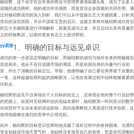
杨绍辉，这个名字在近年来的商业与管理界逐渐崭露头角，成为了众多人
追随的成功榜样。他的成功并非偶然，而是背后众多因素的共同作用。通
过对杨绍辉成功的深入剖析，我们可以从中提炼出五大关键因素，分析其
背后的深层原因，并从中汲取宝贵的启示。这篇文章将对杨绍辉成功背后
的五大关键因素进行详细解析，探索其成功之道，并且总结出具有普遍意
义的经验教训，以期对更多有志之士提供帮助。
1、明确的目标与远见卓识
yy易游
成功的第一步是设定明确的目标，而杨绍辉的成功与他对未来的明确规划
息息相关。他从不盲目追随市场的潮流，而是依据自身的兴趣与行业前
景，作出了清晰的目标定位。早期，他便明确了自己要在商界留下浓重的
一笔，这种超越短期利益的战略眼光，让他在发展过程中始终能够紧紧抓
住机会。
杨绍辉的远见不仅体现在个人目标的设定上，还表现在他对整个行业趋势
的把握上。在面对互联网科技的迅猛发展时，杨绍辉第一时间意识到数字
化转型对于企业未来的深远影响，因此他果断投入资源进行技术创新，这
使得他能够在激烈的竞争中占得先机。
此外，杨绍辉的目标意识也帮助他克服了成长过程中的各种困难。当遇到
资金短缺或市场不景气时，他始终没有放弃自己的初衷，而是依托清晰的