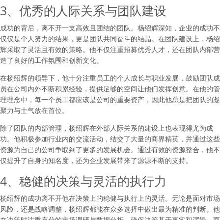
3、优秀的人际关系与团队建设
成功的背后，离不开一支高效且团结的团队。杨绍辉深知，企业的成功不
仅仅是个人努力的结果，更是团队共同奋斗的结晶。在团队建设上，杨绍
辉采取了灵活且有效的策略。他不仅注重招募优秀人才，还在团队内部营
造了良好的工作氛围和创新文化。
在杨绍辉的领导下，他十分注重员工的个人成长与职业发展，鼓励团队成
员在公司内外不断积累经验，提供足够的空间让他们发挥创意。在他的管
理理念中，每一个员工都应该是公司的重要资产，因此他总是把团队的凝
聚力与士气放在首位。
除了团队的内部管理，杨绍辉在外部人际关系的建设上也表现得尤为成
功。他积极参加行业内的交流活动，结交了大量的商界精英，并通过这些
资源为自己的公司争取到了更多的发展机会。通过有效的资源整合，他不
仅提升了自身的知名度，还为企业发展带来了源源不断的支持。
4、稳健的决策与灵活的执行力
杨绍辉的成功离不开他在决策上的稳健与执行上的灵活。无论是面对市场
风险，还是战略调整，杨绍辉都能在众多选择中做出最为精准的判断。他
在决策时注重充分的市场调研与数据分析，确保决策基于事实和逻辑，而