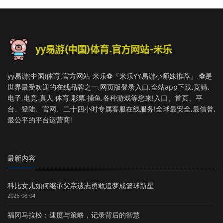
yy易游(中国)体育.官方网站-米乐⚽️『米乐YY易游小师妹推荐』,⚽️是
世界最受欢迎的在线品牌之一,网页版登录入口,全站app下载,竞猜,
电子,电竞,真人,体育,彩票,捕鱼,各种游戏等您来!入口、首页、平
台、登陆、官网、二十四小时专属客服在线服务!全球最安全,最信誉,
最公平的平台运营商!
最新内容
科比女儿如何继承父亲遗志勇敢追梦成篮球新星
2026-08-04
福冈马拉松：速度与策略，记录背后的智慧