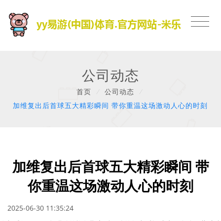
公司动态
首页
/
公司动态
/
加维复出后首球五大精彩瞬间 带你重温这场激动人心的时刻
加维复出后首球五大精彩瞬间 带
你重温这场激动人心的时刻
2025-06-30 11:35:24