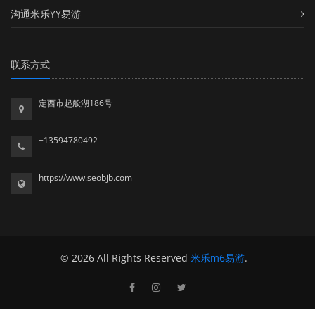
沟通米乐YY易游
联系方式
定西市起般湖186号
+13594780492
https://www.seobjb.com
© 2026 All Rights Reserved
米乐m6易游
.