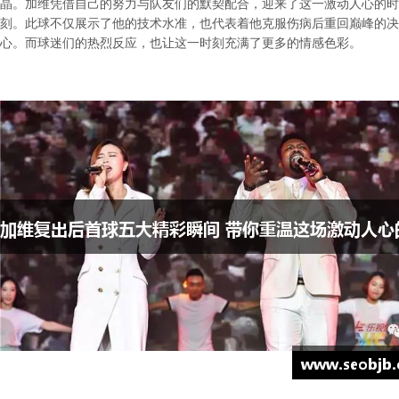
晶。加维凭借自己的努力与队友们的默契配合，迎来了这一激动人心的时
刻。此球不仅展示了他的技术水准，也代表着他克服伤病后重回巅峰的决
心。而球迷们的热烈反应，也让这一时刻充满了更多的情感色彩。