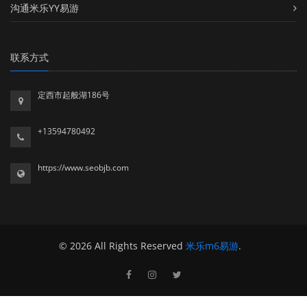
沟通米乐YY易游
联系方式
定西市起般湖186号
+13594780492
https://www.seobjb.com
© 2026 All Rights Reserved
米乐m6易游
.