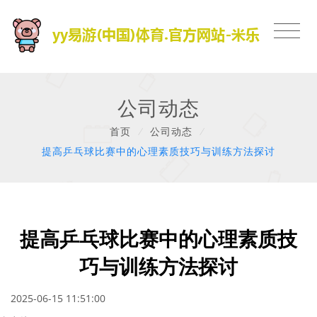
公司动态
首页
/
公司动态
/
提高乒乓球比赛中的心理素质技巧与训练方法探讨
提高乒乓球比赛中的心理素质技
巧与训练方法探讨
2025-06-15 11:51:00