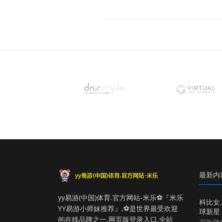
最新内
yy易游(中国)体育.官方网站-米乐⚽️『米乐
科比女
YY易游小师妹推荐』,⚽️是世界最受欢迎
球新星
的在线品牌之一,网页版登录入口,全站
2026-08-