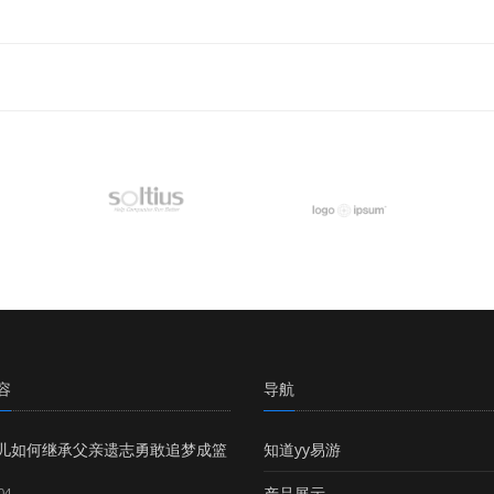
容
导航
儿如何继承父亲遗志勇敢追梦成篮
知道yy易游
产品展示
04