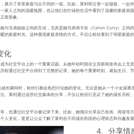
光，展示了库里家庭与众不同的一面。比如，莱利和父母一起做饭、一起
一家人之间的温暖氛围，也让他们在忙碌的生活中看到了温馨的家庭画面
的正面形象。
与兄弟姐妹之间的互动，尤其是她与弟弟卡农（Canon Curry）之
温暖的家庭时光。这种展现家庭亲情的方式，不仅让粉丝看到了明星家庭
变化
渐成为社交平台上的一个重要话题。从她年幼时因在父亲新闻发布会上无
长历程通过社交平台得到了完整的记录。她的每个重要时刻，诸如生日、
的成长瞬间时，粉丝们都会热烈讨论她的变化。无论是她从一个小女孩逐
关注。莱利通过这些社交媒体的分享，不仅让粉丝们见证了她的成长历程
好等，也通过社交平台被记录下来。比如，她偶尔分享自己绘画、阅读等
示个人变化，更是让公众了解了莱利在不同成长阶段的心理状态和兴趣发
4、分享情