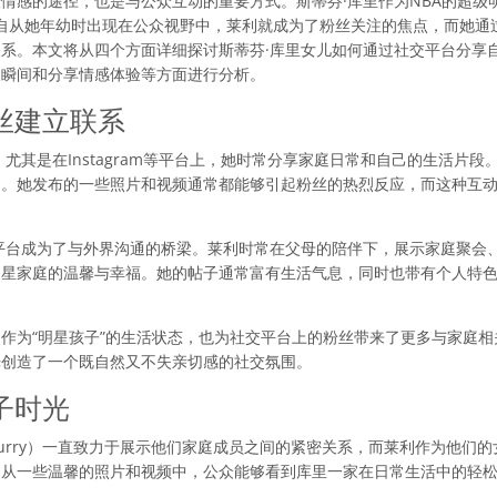
情感的途径，也是与公众互动的重要方式。斯蒂芬·库里作为NBA的超级
rry）。自从她年幼时出现在公众视野中，莱利就成为了粉丝关注的焦点，而
系。本文将从四个方面详细探讨斯蒂芬·库里女儿如何通过社交平台分享
长瞬间和分享情感体验等方面进行分析。
丝建立联系
尤其是在Instagram等平台上，她时常分享家庭日常和自己的生活片
动。她发布的一些照片和视频通常都能够引起粉丝的热烈反应，而这种互
平台成为了与外界沟通的桥梁。莱利时常在父母的陪伴下，展示家庭聚会
明星家庭的温馨与幸福。她的帖子通常富有生活气息，同时也带有个人特
作为“明星孩子”的生活状态，也为社交平台上的粉丝带来了更多与家庭
光创造了一个既自然又不失亲切感的社交氛围。
子时光
a Curry）一直致力于展示他们家庭成员之间的紧密关系，而莱利作为他
。从一些温馨的照片和视频中，公众能够看到库里一家在日常生活中的轻